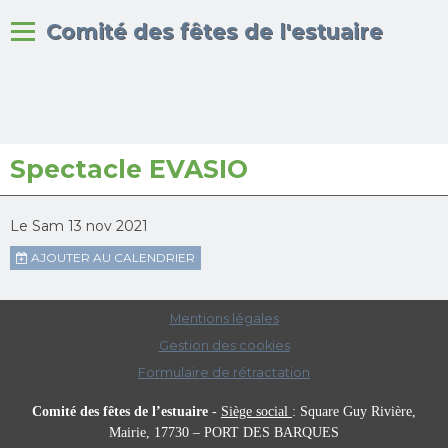
Bienvenue sur le site du
Comité des fêtes de l'estuaire
Accueil
Spectacle EVASIO
Albums photos
Le Sam 13 nov 2021
AJOUTER AU CALENDRIER
Mentions légales
Gestion des cookies
Formulaire de rétractation
Comité des fêtes de l’estuaire
-
Siège social
:
Square Guy Rivière,
Mairie,
17730 – PORT DES BARQUES