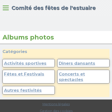
Bienvenue sur le site du
Comité des fêtes de l'estuaire
Albums photos
Accueil
Albums photos
Catégories
Activités sportives
Dîners dansants
Fêtes et Festivals
Concerts et
spectacles
Autres festivités
Mentions légales
Gestion des cookies