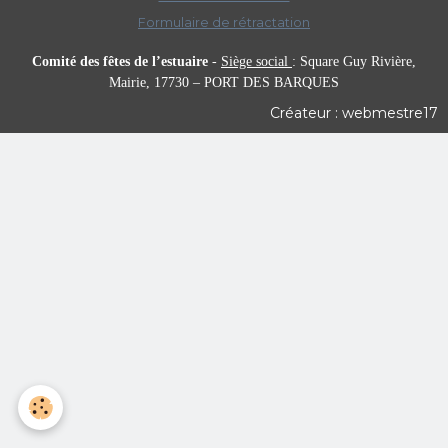
Formulaire de rétractation
Comité des fêtes de l’estuaire
-
Siège social
:
Square Guy Rivière,
Mairie,
17730 – PORT DES BARQUES
Créateur : webmestre17