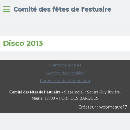
Bienvenue sur le site du
Comité des fêtes de l'estuaire
Disco 2013
Accueil
Albums photos
Mentions légales
Gestion des cookies
Formulaire de rétractation
Comité des fêtes de l’estuaire
-
Siège social
:
Square Guy Rivière,
Mairie,
17730 – PORT DES BARQUES
Créateur : webmestre17