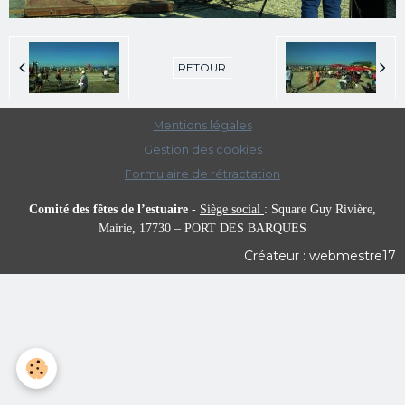
RETOUR
Mentions légales
Gestion des cookies
Formulaire de rétractation
Comité des fêtes de l’estuaire
-
Siège social
:
Square Guy Rivière,
Mairie,
17730 – PORT DES BARQUES
Créateur : webmestre17