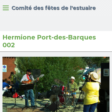
Bienvenue sur le site du
Comité des fêtes de l'estuaire
Hermione Port-des-Barques
Accueil
002
Albums photos