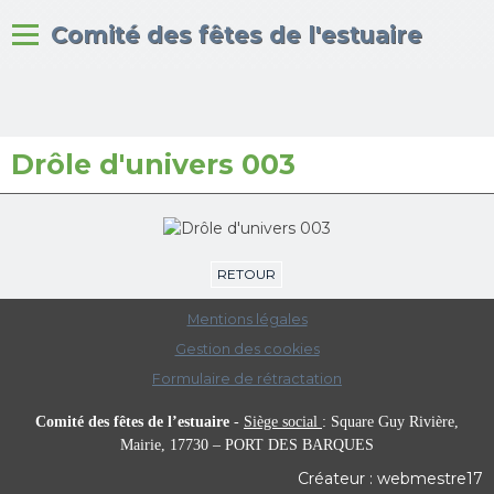
Bienvenue sur le site du
Comité des fêtes de l'estuaire
Drôle d'univers 003
Accueil
Albums photos
RETOUR
Mentions légales
Gestion des cookies
Formulaire de rétractation
Comité des fêtes de l’estuaire
-
Siège social
:
Square Guy Rivière,
Mairie,
17730 – PORT DES BARQUES
Créateur : webmestre17