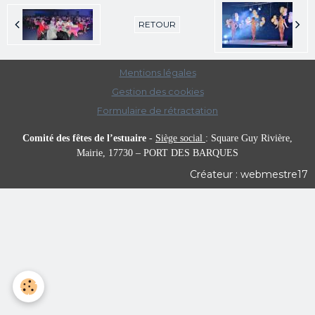
RETOUR
Mentions légales
Gestion des cookies
Formulaire de rétractation
Comité des fêtes de l’estuaire
-
Siège social
:
Square Guy Rivière,
Mairie,
17730 – PORT DES BARQUES
Créateur : webmestre17