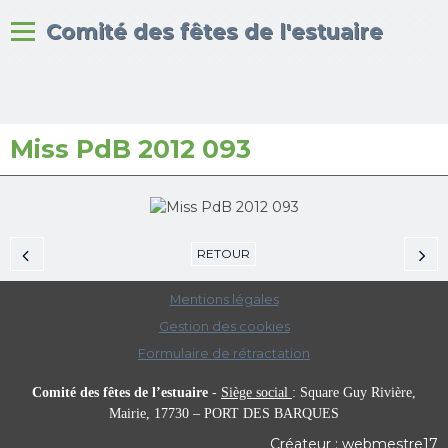
Bienvenue sur le site du
Comité des fêtes de l'estuaire
Miss PdB 2012 093
Accueil
Albums photos
RETOUR
Mentions légales
Gestion des cookies
Formulaire de rétractation
Comité des fêtes de l’estuaire
-
Siège social
:
Square Guy Rivière,
Mairie,
17730 – PORT DES BARQUES
Créateur : webmestre17