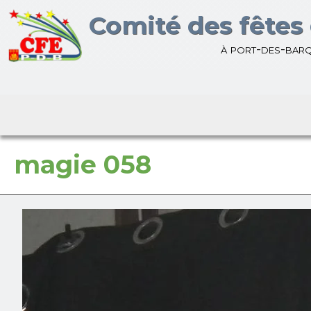
Bienvenue sur le site du
Comité des fêtes 
à port-des-bar
magie 058