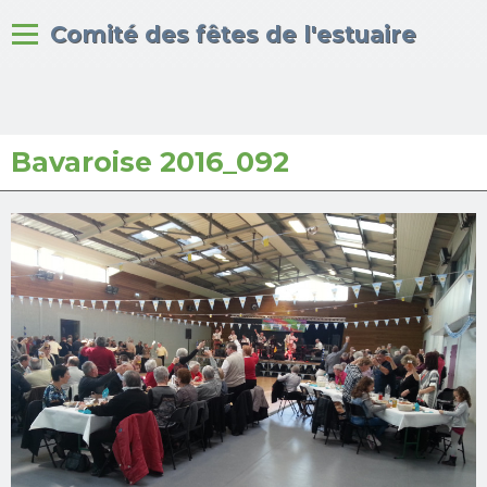
Bienvenue sur le site du
Comité des fêtes de l'estuaire
Bavaroise 2016_092
Accueil
Albums photos