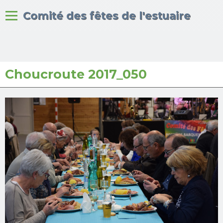
Bienvenue sur le site du
Comité des fêtes de l'estuaire
Choucroute 2017_050
Accueil
Albums photos