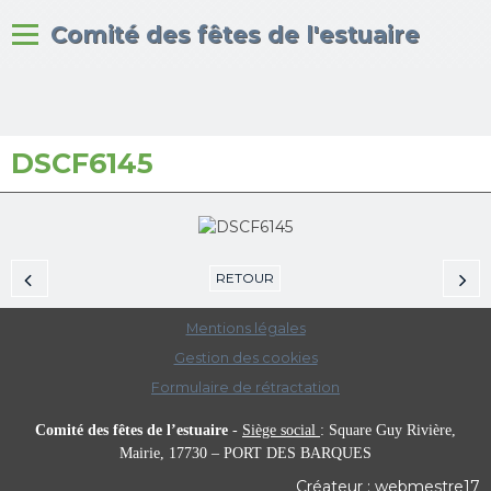
Bienvenue sur le site du
Comité des fêtes de l'estuaire
DSCF6145
Accueil
Albums photos
RETOUR
Mentions légales
Gestion des cookies
Formulaire de rétractation
Comité des fêtes de l’estuaire
-
Siège social
:
Square Guy Rivière,
Mairie,
17730 – PORT DES BARQUES
Créateur : webmestre17