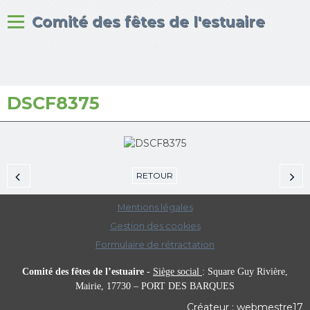
Bienvenue sur le site du
Comité des fêtes de l'estuaire
DSCF8375
Accueil
Albums photos
RETOUR
Mentions légales
Gestion des cookies
Formulaire de rétractation
Comité des fêtes de l’estuaire
-
Siège social
:
Square Guy Rivière,
Mairie,
17730 – PORT DES BARQUES
Créateur : webmestre17