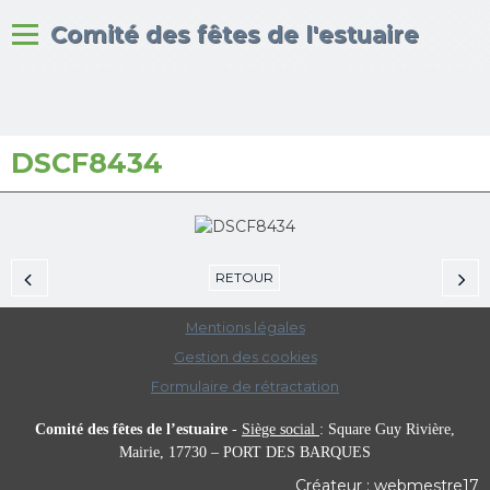
Bienvenue sur le site du
Comité des fêtes de l'estuaire
DSCF8434
Accueil
Albums photos
RETOUR
Mentions légales
Gestion des cookies
Formulaire de rétractation
Comité des fêtes de l’estuaire
-
Siège social
:
Square Guy Rivière,
Mairie,
17730 – PORT DES BARQUES
Créateur : webmestre17