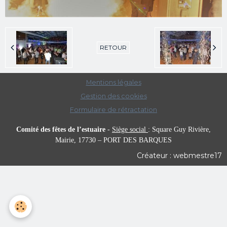
RETOUR
Mentions légales
Gestion des cookies
Formulaire de rétractation
Comité des fêtes de l’estuaire
-
Siège social
:
Square Guy Rivière,
Mairie,
17730 – PORT DES BARQUES
Créateur : webmestre17