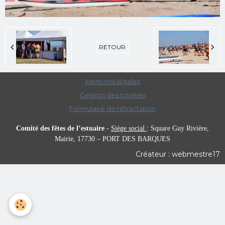
RETOUR
Mentions légales
Gestion des cookies
Formulaire de rétractation
Comité des fêtes de l’estuaire
-
Siège social
:
Square Guy Rivière,
Mairie,
17730 – PORT DES BARQUES
Créateur : webmestre17