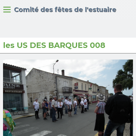
Bienvenue sur le site du
Comité des fêtes de l'estuaire
les US DES BARQUES 008
Accueil
Albums photos