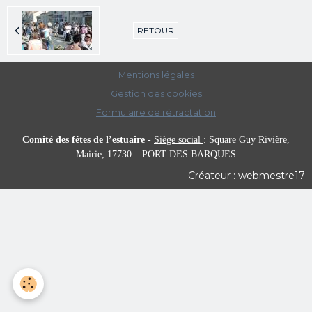
RETOUR
Mentions légales
Gestion des cookies
Formulaire de rétractation
Comité des fêtes de l’estuaire
-
Siège social
:
Square Guy Rivière,
Mairie,
17730 – PORT DES BARQUES
Créateur : webmestre17