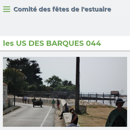
Bienvenue sur le site du
Comité des fêtes de l'estuaire
les US DES BARQUES 044
Accueil
Albums photos