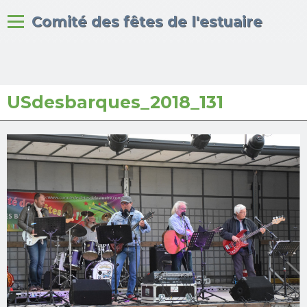
Bienvenue sur le site du
Comité des fêtes de l'estuaire
USdesbarques_2018_131
Accueil
Albums photos