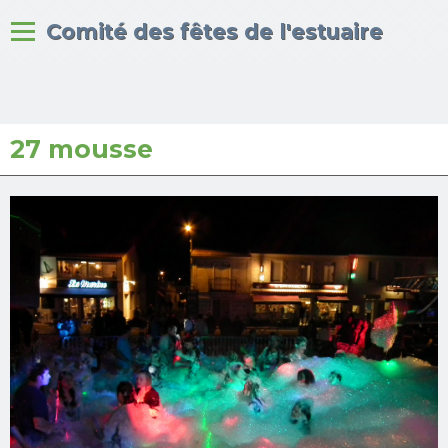
Bienvenue sur le site du
Comité des fêtes de l'estuaire
27 mousse
Accueil
Albums photos