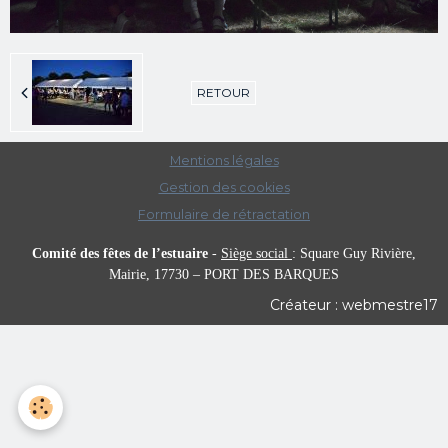
RETOUR
Mentions légales
Gestion des cookies
Formulaire de rétractation
Comité des fêtes de l’estuaire
-
Siège social
:
Square Guy Rivière,
Mairie,
17730 – PORT DES BARQUES
Créateur : webmestre17