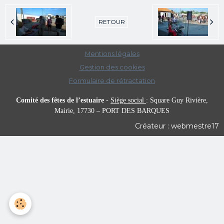
RETOUR
Mentions légales
Gestion des cookies
Formulaire de rétractation
Comité des fêtes de l’estuaire
-
Siège social
:
Square Guy Rivière,
Mairie,
17730 – PORT DES BARQUES
Créateur : webmestre17